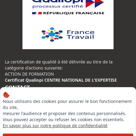
La certification de qualité à été délivrée au titre de la
catégorie d'actions suivante:
ACTION DE FORMATION
Certificat Qualiopi CENTRE NATIONAL DE L'EXPERTISE
CONTACT
Nous utilisons des cookies pour assurer le bon fonctionnement
Centre National de l’Expertise (CNE)
du site,
20 rue Henri Regnault, 75014 Paris
mesurer l'audience et proposer des contenus personnalisés.
N°VERT : 0800 00 80 89
Vous pouvez accepter ou refuser les cookies non essentiels.
En savoir plus sur notre politique de confidentialité