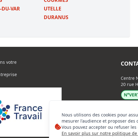
S
COURMES
-DU-VAR
UTELLE
DURANUS
ns votre
CONT
ntreprise
Centre N
20 rue H
N°VERT
Nous utilisons des cookies pour assu
mesurer l'audience et proposer des 
Vous pouvez accepter ou refuser les 
En savoir plus sur notre politique de 