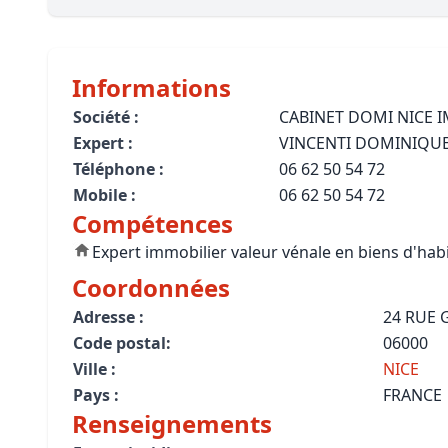
Bioclimatique BBC
Règles d’urbanisme
Informations
Pathologies des bâtiments
Société :
CABINET DOMI NICE 
Expert :
VINCENTI DOMINIQU
Lecture et compréhension d’un Pla
Téléphone :
06 62 50 54 72
Droit de l'environnement et de l'im
Mobile :
06 62 50 54 72
Compétences
Estimer le droit au bail
Expert immobilier valeur vénale en biens d'hab
Coordonnées
Adresse :
24 RUE 
Code postal:
06000
Ville :
NICE
Pays :
FRANCE
Renseignements