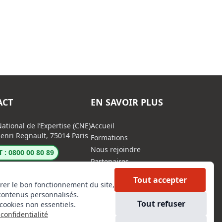
ACT
EN SAVOIR PLUS
ational de l’Expertise (CNE)
Accueil
enri Regnault, 75014 Paris
Formations
Nous rejoindre
 : 0800 00 80 89
Partenaires
Autres missions
Tout accepter
rer le bon fonctionnement du site,
Le C.N.E.
contenus personnalisés.
Membre IVSC
Tout refuser
cookies non essentiels.
Logiciel
confidentialité
L’Expert