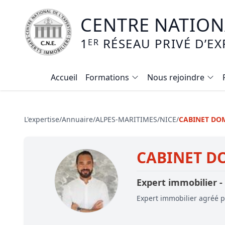
CENTRE NATIONA
1
RÉSEAU PRIVÉ D’EX
ER
Accueil
Formations
Nous rejoindre
Calendrier des formations
Formation expertise immobilière / v
L'expertise
/
Annuaire
/
ALPES-MARITIMES
/
NICE
/
CABINET DOM
Expertise local commercial
CABINET D
Expertise viager
E-learning - Connaitre et maitriser
Expert immobilier -
Mise en copropriété
Expert immobilier agréé pa
Expertise terrains agricoles, vignobl