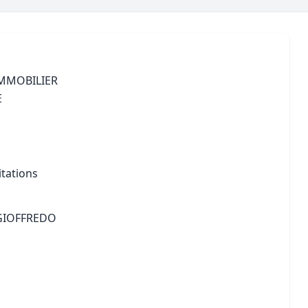
Maîtrise d’oeuvre
Développer la gestion locativ
Estimation co
Expertise pré-achat
Développer et organiser l'acti
Biens d’exception, belles dem
IMMOBILIER
E
n Local d’Urbanisme (PLU)
IA Essentials®
mobilier
IA Pioneer®
itations
GIOFFREDO