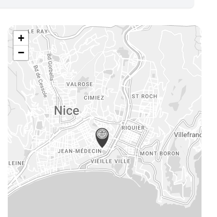
e
mmerce
vité de Syndic
+
eures, châteaux et traits de côte
−