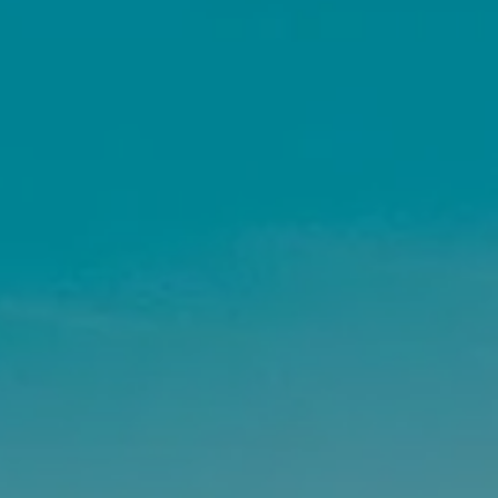
e
mmerce
vité de Syndic
eures, châteaux et traits de côte