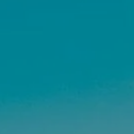
Maîtrise d’oeuvre
Développer la gestion locativ
Estimation co
Expertise pré-achat
Développer et organiser l'acti
Biens d’exception, belles dem
n Local d’Urbanisme (PLU)
IA Essentials®
mobilier
IA Pioneer®