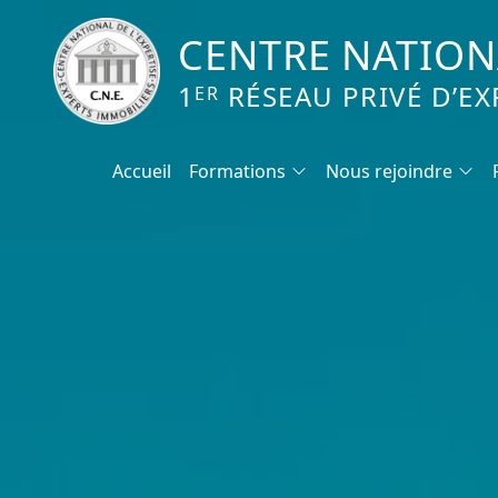
CENTRE NATIONA
1
RÉSEAU PRIVÉ D’EX
ER
Accueil
Formations
Nous rejoindre
Calendrier des formations
Formation expertise immobilière / v
Expertise local commercial
Expertise viager
E-learning - Connaitre et maitriser
Mise en copropriété
Expertise terrains agricoles, vignobl