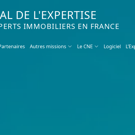
L DE L'EXPERTISE
PERTS IMMOBILIERS EN FRANCE
Partenaires
Autres missions
Le CNE
Logiciel
L’Ex
Valeur vénale
Calcul de l'indemnité d'évicti
Qui sommes-nous ?
État des risques
Nat
aleur vénale
Expert Judiciaire
Marchands de biens : Stratégi
Déontologie
Diagnostics imm
Co
Accessibilité handicapés
Estimer un fonds de commer
Valeur vénale, dans quel
RGPD
Cu
État des lieux
Diagnostic Accessibilité Pers
Témoignages
Avis de valeur
Em
 les mécanismes du viager
Réalisation de plans
Réseaux sociaux - pérenniser s
Estimation app
Mise en copropriété
Transaction Immobilière : Maît
Estimation mai
es, fermes, bois et forêts
Millièmes de copropriété
Négociateur en immobilier
Estimation terr