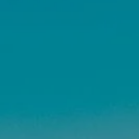
Bioclimatique BBC
Règles d’urbanisme
Pathologies des bâtiments
Lecture et compréhension d’un Pla
Droit de l'environnement et de l'im
Estimer le droit au bail