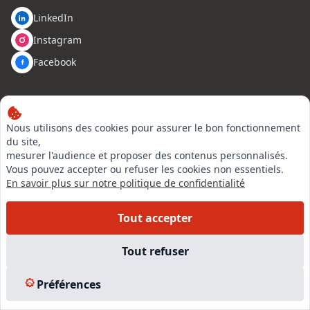
LinkedIn
Instagram
Facebook
EN SAVOIR PLUS
Nous utilisons des cookies pour assurer le bon fonctionnement
Accueil
du site,
Formations
mesurer l'audience et proposer des contenus personnalisés.
Vous pouvez accepter ou refuser les cookies non essentiels.
Nous rejoindre
En savoir plus sur notre politique de confidentialité
Partenaires
Autres missions
Tout accepter
Le C.N.E.
Membre IVSC
Tout refuser
Logiciel
L’Expert
Préférences
Tarifs
Contact