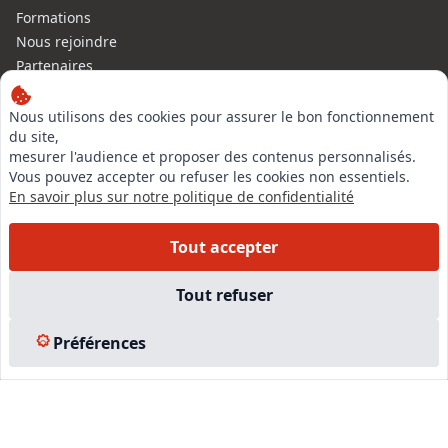
Formations
Nous rejoindre
Partenaires
Autres missions
Le C.N.E.
Nous utilisons des cookies pour assurer le bon fonctionnement
du site,
Membre IVSC
mesurer l'audience et proposer des contenus personnalisés.
Logiciel
Vous pouvez accepter ou refuser les cookies non essentiels.
L’Expert
En savoir plus sur notre politique de confidentialité
Tarifs
Contact
Tout accepter
Experts Immobiliers par régions
Accès Pro
Tout refuser
Mentions légales
Plan du site
Préférences
© 2026 l-expertise CNE - Centre National de l’Expertise. Tous
droits réservés.