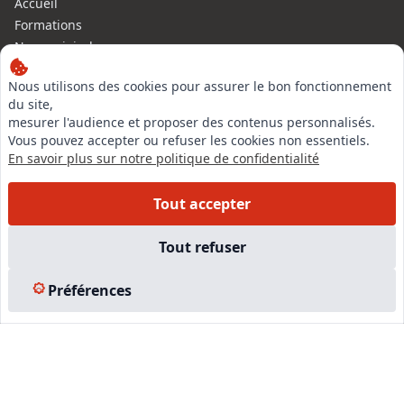
Accueil
Formations
Nous rejoindre
Partenaires
Nous utilisons des cookies pour assurer le bon fonctionnement
Autres missions
du site,
Le C.N.E.
mesurer l'audience et proposer des contenus personnalisés.
Membre IVSC
Vous pouvez accepter ou refuser les cookies non essentiels.
Logiciel
En savoir plus sur notre politique de confidentialité
L’Expert
Tarifs
Tout accepter
Contact
Experts Immobiliers par régions
Tout refuser
Accès Pro
Mentions légales
Préférences
Plan du site
© 2026 l-expertise CNE - Centre National de l’Expertise. Tous
droits réservés.