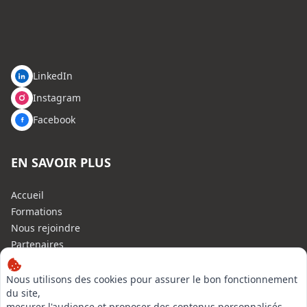
LinkedIn
Instagram
Facebook
EN SAVOIR PLUS
Accueil
Formations
Nous rejoindre
Partenaires
Autres missions
Le C.N.E.
Nous utilisons des cookies pour assurer le bon fonctionnement
du site,
Membre IVSC
mesurer l'audience et proposer des contenus personnalisés.