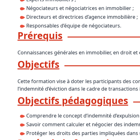
Négociateurs et négociatrices en immobilier ;
Bioclimatique BBC
Directeurs et directrices d’agence immobilière ;
Règles d’urbanisme
Responsables d’équipe de négociateurs.
Prérequis
Pathologies des bâtiments
Lecture et compréhension d’un Pla
Connaissances générales en immobilier, en droit et
Droit de l'environnement et de l'im
Objectifs
Estimer le droit au bail
Cette formation vise à doter les participants des c
l’indemnité d’éviction dans le cadre de transactions
Objectifs pédagogiques
Comprendre le concept d’indemnité d’expulsion 
Savoir comment calculer et négocier des indemni
Protéger les droits des parties impliquées dans 