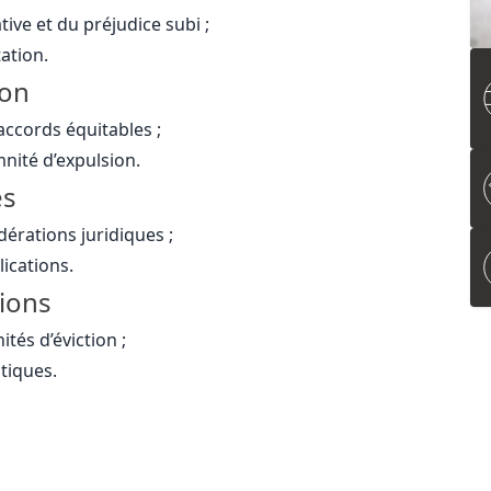
tive et du préjudice subi ;
ation.
ion
ccords équitables ;
mnité d’expulsion.
es
dérations juridiques ;
lications.
tions
tés d’éviction ;
tiques.