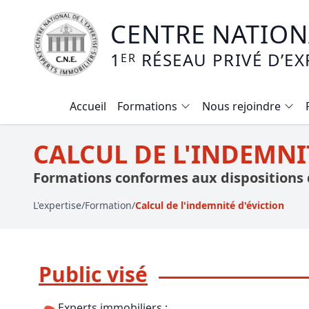
CENTRE NATIONA
1
RÉSEAU PRIVÉ D’EX
ER
Accueil
Formations
Nous rejoindre
Calendrier des formations
CALCUL DE L'INDEMNI
Formation expertise immobilière / v
Formations conformes aux dispositions d
Expertise local commercial
L'expertise
/
Formation
/
Calcul de l'indemnité d'éviction
Expertise viager
E-learning - Connaitre et maitriser
Public visé
Mise en copropriété
Expertise terrains agricoles, vignobl
Experts immobiliers ;