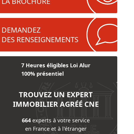
LA BROCHURE
e
mmerce
vité de Syndic
DEMANDEZ
eures, châteaux et traits de côte
DES RENSEIGNEMENTS
7 Heures éligibles Loi Alur
100%
présentiel
TROUVEZ UN EXPERT
IMMOBILIER AGRÉÉ CNE
664
experts à votre service
en France et à l'étranger