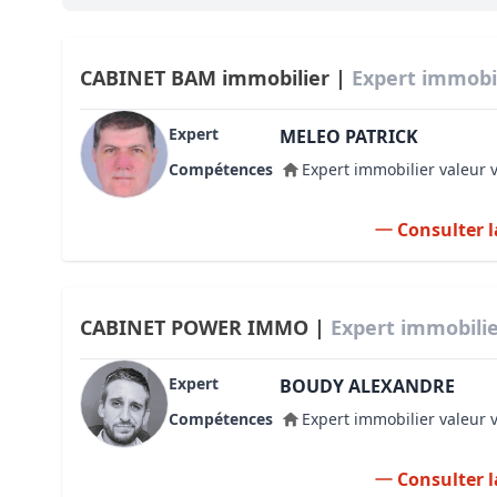
Bioclimatique BBC
Règles d’urbanisme
CABINET BAM immobilier |
Expert immobil
Pathologies des bâtiments
Expert
MELEO PATRICK
Lecture et compréhension d’un Pla
Compétences
Expert immobilier valeur 
Droit de l'environnement et de l'im
Consulter l
Estimer le droit au bail
CABINET POWER IMMO |
Expert immobilie
Expert
BOUDY ALEXANDRE
Compétences
Expert immobilier valeur 
Consulter l