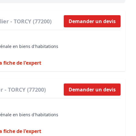
Maîtrise d’oeuvre
Développer la gestion locativ
Estimation co
Expertise pré-achat
Développer et organiser l'acti
ier - TORCY (77200)
Demander un devis
Biens d’exception, belles dem
n Local d’Urbanisme (PLU)
IA Essentials®
vénale en biens d'habitations
mobilier
IA Pioneer®
a fiche de l'expert
r - TORCY (77200)
Demander un devis
vénale en biens d'habitations
a fiche de l'expert