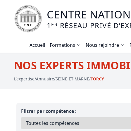
CENTRE NATIONA
1
RÉSEAU PRIVÉ D’EX
ER
Accueil
Formations
Nous rejoindre
Calendrier des formations
NOS EXPERTS IMMOBIL
Formation expertise immobilière / v
L'expertise
/
Annuaire
/
SEINE-ET-MARNE
/
TORCY
Expertise local commercial
Expertise viager
E-learning - Connaitre et maitriser
Filtrer par compétence :
Mise en copropriété
Expertise terrains agricoles, vignobl