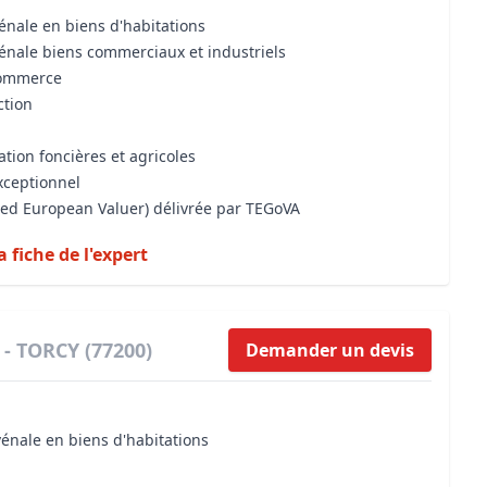
énale en biens d'habitations
vénale biens commerciaux et industriels
commerce
ction
ation foncières et agricoles
xceptionnel
ised European Valuer) délivrée par TEGoVA
a fiche de l'expert
 - TORCY (77200)
Demander un devis
vénale en biens d'habitations