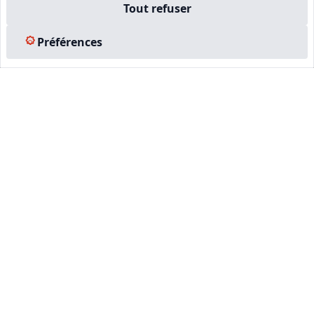
Tout refuser
Préférences
CNE, PREMIER RÉSEAU PRIVÉ
D'EXPERTS IMMOBILIERS EN
FRANCE
664
104 703
+ DE 4500
EXPERTS AGRÉÉS
EXPERTISES EFFECTUÉES
ENTREPRISES FORMÉES