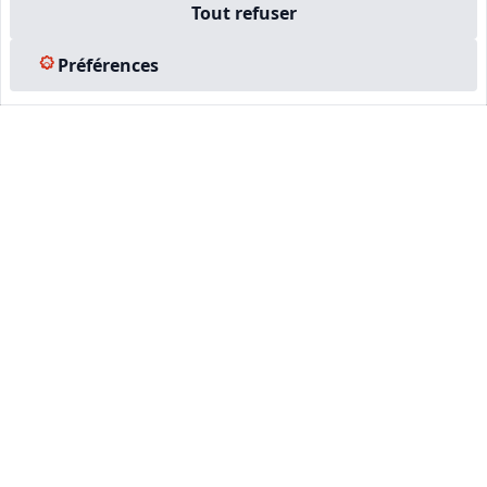
Tout refuser
Préférences
CNE, PREMIER RÉSEAU PRIVÉ
D'EXPERTS IMMOBILIERS EN
FRANCE
664
104 703
+ DE 4500
EXPERTS AGRÉÉS
EXPERTISES EFFECTUÉES
ENTREPRISES FORMÉES