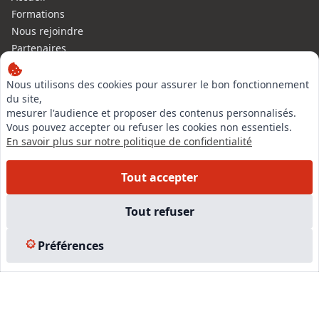
Formations
Nous rejoindre
Partenaires
Autres missions
Le C.N.E.
Nous utilisons des cookies pour assurer le bon fonctionnement
du site,
Membre IVSC
mesurer l'audience et proposer des contenus personnalisés.
Logiciel
Vous pouvez accepter ou refuser les cookies non essentiels.
L’Expert
En savoir plus sur notre politique de confidentialité
Tarifs
Contact
Tout accepter
Experts Immobiliers par régions
Accès Pro
Tout refuser
Mentions légales
Plan du site
Préférences
© 2026 l-expertise CNE - Centre National de l’Expertise. Tous
droits réservés.