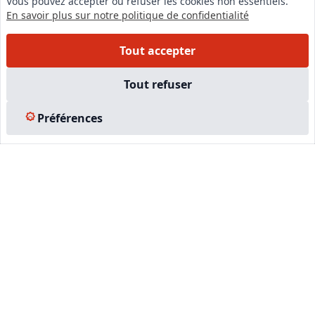
Vous pouvez accepter ou refuser les cookies non essentiels.
En savoir plus sur notre politique de confidentialité
Instagram
Facebook
Tout accepter
EN SAVOIR PLUS
Tout refuser
Accueil
Préférences
Formations
Nous rejoindre
Partenaires
Autres missions
Le C.N.E.
Membre IVSC
Logiciel
L’Expert
Tarifs
Contact
Experts Immobiliers par régions