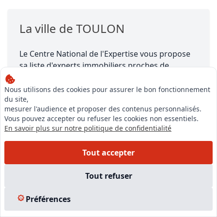
La ville de TOULON
Le Centre National de l'Expertise vous propose
sa liste d'experts immobiliers proches de
TOULON, Préfecture du département
VAR (83)
,
région Provence-Alpes-Côte d'Azur.
Nous utilisons des cookies pour assurer le bon fonctionnement
du site,
mesurer l'audience et proposer des contenus personnalisés.
TOULON se situe à une altitude de 126.0 mètres,
Vous pouvez accepter ou refuser les cookies non essentiels.
a une superficie de 44.19 km², porte le numéro
En savoir plus sur notre politique de confidentialité
INSEE 83137 et sa population est d'environ
165500 habitants.
Tout accepter
Tout refuser
Préférences