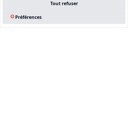
Tout refuser
Préférences
CNE, PREMIER RÉSEAU PRIVÉ
D'EXPERTS IMMOBILIERS EN
FRANCE
664
104 703
+ DE 4500
EXPERTS AGRÉÉS
EXPERTISES EFFECTUÉES
ENTREPRISES FORMÉES