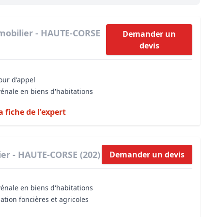
Maîtrise d’oeuvre
Développer la gestion locativ
Estimation co
Expertise pré-achat
Développer et organiser l'acti
mobilier - HAUTE-CORSE
Demander un
devis
Biens d’exception, belles dem
n Local d’Urbanisme (PLU)
IA Essentials®
cour d'appel
mobilier
IA Pioneer®
vénale en biens d'habitations
a fiche de l'expert
ier - HAUTE-CORSE (202)
Demander un devis
vénale en biens d'habitations
ation foncières et agricoles