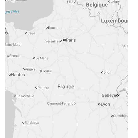
e
mmerce
vité de Syndic
eures, châteaux et traits de côte