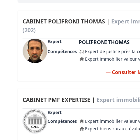
Bioclimatique BBC
Règles d’urbanisme
CABINET POLIFRONI THOMAS |
Expert im
(202)
Pathologies des bâtiments
Expert
POLIFRONI THOMAS
Lecture et compréhension d’un Pla
Compétences
Expert de justice près la 
Droit de l'environnement et de l'im
Expert immobilier valeur 
Estimer le droit au bail
Consulter l
CABINET PMF EXPERTISE |
Expert immobil
Expert
Compétences
Expert immobilier valeur 
Expert biens ruraux, évalu