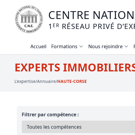
CENTRE NATIONA
1
RÉSEAU PRIVÉ D’EX
ER
Accueil
Formations
Nous rejoindre
Calendrier des formations
EXPERTS IMMOBILIERS
Formation expertise immobilière / v
L'expertise
/
Annuaire
/
HAUTE-CORSE
Expertise local commercial
Expertise viager
E-learning - Connaitre et maitriser
Filtrer par compétence :
Mise en copropriété
Expertise terrains agricoles, vignobl