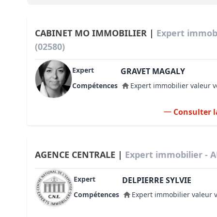
Bioclimatique BBC
Règles d’urbanisme
CABINET MO IMMOBILIER |
Expert immobi
(02580)
Pathologies des bâtiments
Expert
Lecture et compréhension d’un Pla
GRAVET MAGALY
Compétences
Expert immobilier valeur v
Droit de l'environnement et de l'im
Estimer le droit au bail
Consulter l
AGENCE CENTRALE |
Expert immobilier - 
Expert
DELPIERRE SYLVIE
Compétences
Expert immobilier valeur 