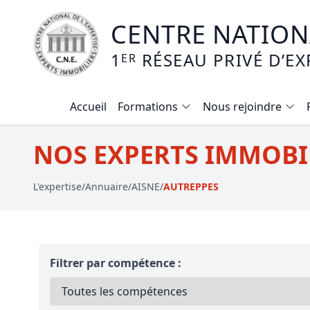
CENTRE NATIONA
1
RÉSEAU PRIVÉ D’EX
ER
Accueil
Formations
Nous rejoindre
Calendrier des formations
NOS EXPERTS IMMOBIL
Formation expertise immobilière / v
L'expertise
/
Annuaire
/
AISNE
/
AUTREPPES
Expertise local commercial
Expertise viager
E-learning - Connaitre et maitriser
Filtrer par compétence :
Mise en copropriété
Expertise terrains agricoles, vignobl