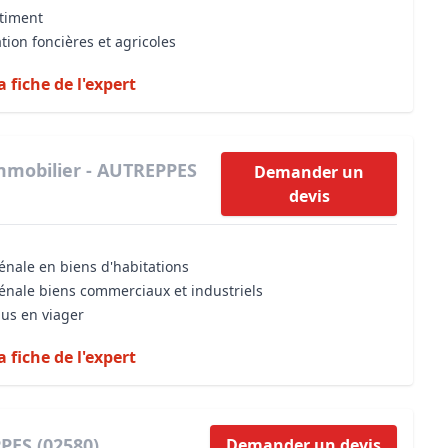
âtiment
tion foncières et agricoles
a fiche de l'expert
mmobilier - AUTREPPES
Demander un
devis
énale en biens d'habitations
vénale biens commerciaux et industriels
dus en viager
a fiche de l'expert
PES (02580)
Demander un devis