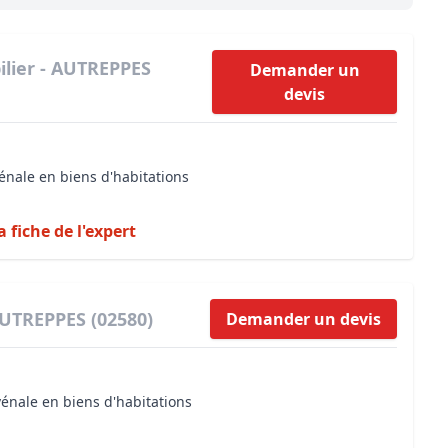
Maîtrise d’oeuvre
Développer la gestion locativ
Estimation co
Expertise pré-achat
Développer et organiser l'acti
lier - AUTREPPES
Demander un
devis
Biens d’exception, belles dem
n Local d’Urbanisme (PLU)
IA Essentials®
énale en biens d'habitations
mobilier
IA Pioneer®
a fiche de l'expert
AUTREPPES (02580)
Demander un devis
vénale en biens d'habitations