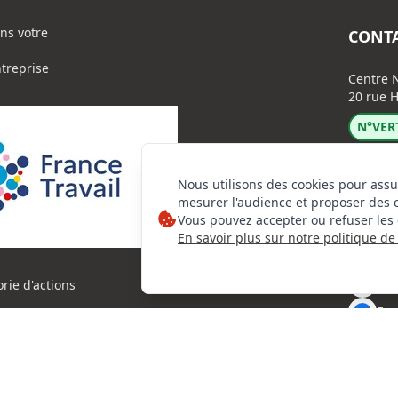
ns votre
CONT
ntreprise
Centre N
20 rue H
N°VERT
Nous utilisons des cookies pour assu
mesurer l'audience et proposer des 
Vous pouvez accepter ou refuser les 
En savoir plus sur notre politique de 
Lin
Ins
orie d'actions
Fac