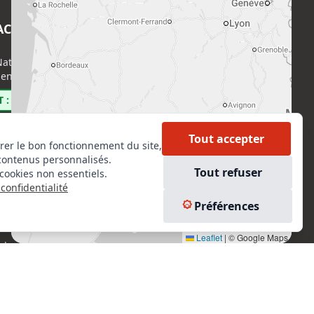
ACT
EN SAVOIR PLUS
ational de l’Expertise (CNE)
Accueil
enri Regnault, 75014 Paris
Formations
Nous rejoindre
 : 0800 00 80 89
Partenaires
Autres missions
Tout accepter
rer le bon fonctionnement du site,
Le C.N.E.
contenus personnalisés.
Membre IVSC
Tout refuser
cookies non essentiels.
Logiciel
confidentialité
L’Expert
kedIn
Préférences
Tarifs
tagram
Contact
Leaflet
|
© Google Maps
ebook
Experts Immobiliers par régions
Accès Pro
Mentions légales
Plan du site