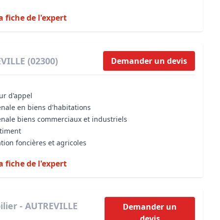
a fiche de l'expert
VILLE (02300)
Demander un devis
our d'appel
énale en biens d'habitations
énale biens commerciaux et industriels
âtiment
tion foncières et agricoles
a fiche de l'expert
lier - AUTREVILLE
Demander un
devis