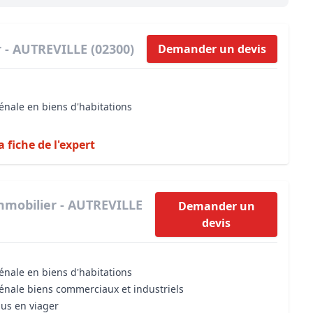
Maîtrise d’oeuvre
Développer la gestion locativ
Estimation co
Expertise pré-achat
Développer et organiser l'acti
 - AUTREVILLE (02300)
Demander un devis
Biens d’exception, belles dem
n Local d’Urbanisme (PLU)
IA Essentials®
énale en biens d'habitations
mobilier
IA Pioneer®
a fiche de l'expert
mmobilier - AUTREVILLE
Demander un
devis
énale en biens d'habitations
vénale biens commerciaux et industriels
dus en viager