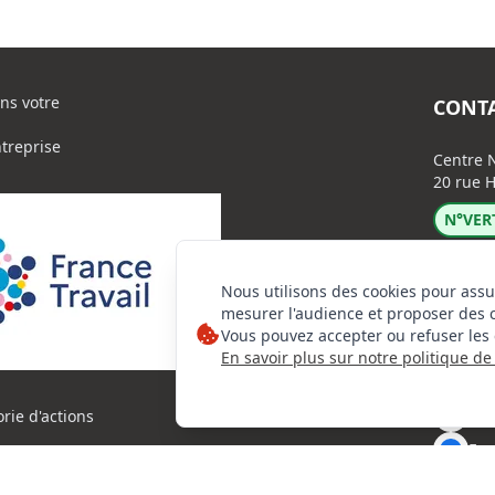
ns votre
CONT
ntreprise
Centre N
20 rue H
N°VERT
Nous utilisons des cookies pour assu
mesurer l'audience et proposer des 
Vous pouvez accepter ou refuser les 
En savoir plus sur notre politique de 
Lin
Ins
orie d'actions
Fac