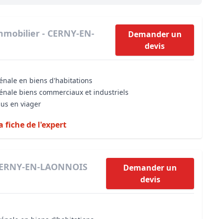
Maîtrise d’oeuvre
Développer la gestion locativ
Estimation co
Expertise pré-achat
Développer et organiser l'acti
mmobilier - CERNY-EN-
Demander un
devis
Biens d’exception, belles dem
n Local d’Urbanisme (PLU)
IA Essentials®
énale en biens d'habitations
mobilier
IA Pioneer®
vénale biens commerciaux et industriels
dus en viager
a fiche de l'expert
 CERNY-EN-LAONNOIS
Demander un
devis