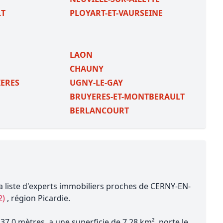
T
PLOYART-ET-VAURSEINE
LAON
CHAUNY
IERES
UGNY-LE-GAY
BRUYERES-ET-MONTBERAULT
BERLANCOURT
a liste d'experts immobiliers proches de CERNY-EN-
2)
, région Picardie.
7.0 mètres, a une superficie de 7.28 km², porte le