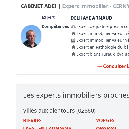
CABINET ADEI |
Expert immobilier - CER
Expert
DELHAYE ARNAUD
Compétences
Expert de justice près la c
Expert immobilier valeur v
Expert immobilier valeur v
Expert en Pathologie du b
Expert biens ruraux, évalua
Consulter l
Les experts immobiliers proch
Villes aux alentours (02860)
BIEVRES
VORGES
LAVAL-EN-LAONNOIS
ORGEVAL