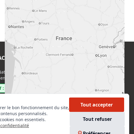
ACT
EN SAVOIR PLUS
ational de l’Expertise (CNE)
Accueil
enri Regnault, 75014 Paris
Formations
Nous rejoindre
 : 0800 00 80 89
Partenaires
Autres missions
Tout accepter
rer le bon fonctionnement du site,
Le C.N.E.
contenus personnalisés.
Membre IVSC
Tout refuser
cookies non essentiels.
Logiciel
confidentialité
L’Expert
kedIn
Préférences