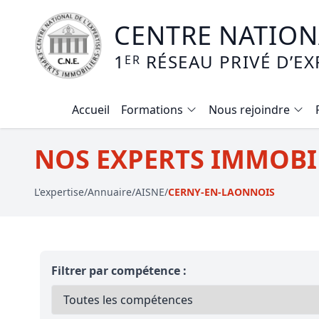
CENTRE NATIONA
1
RÉSEAU PRIVÉ D’EX
ER
Accueil
Formations
Nous rejoindre
Calendrier des formations
NOS EXPERTS IMMOBIL
Formation expertise immobilière / v
L'expertise
/
Annuaire
/
AISNE
/
CERNY-EN-LAONNOIS
Expertise local commercial
Expertise viager
E-learning - Connaitre et maitriser
Filtrer par compétence :
Mise en copropriété
Expertise terrains agricoles, vignobl