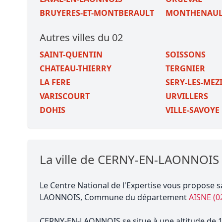
BRUYERES-ET-MONTBERAULT
MONTHENAUL
Autres villes du 02
SAINT-QUENTIN
SOISSONS
CHATEAU-THIERRY
TERGNIER
LA FERE
SERY-LES-MEZ
VARISCOURT
URVILLERS
DOHIS
VILLE-SAVOYE
La ville de CERNY-EN-LAONNOIS
Le Centre National de l'Expertise vous propose s
LAONNOIS, Commune du département
AISNE (0
CERNY-EN-LAONNOIS se situe à une altitude de 13