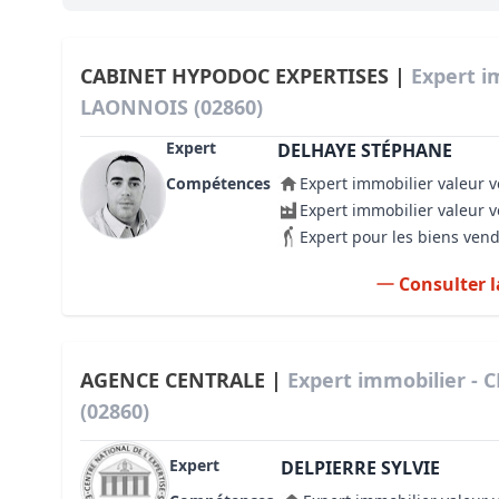
Bioclimatique BBC
Règles d’urbanisme
CABINET HYPODOC EXPERTISES |
Expert i
LAONNOIS (02860)
Pathologies des bâtiments
Expert
DELHAYE STÉPHANE
Lecture et compréhension d’un Pla
Compétences
Expert immobilier valeur v
Droit de l'environnement et de l'im
Expert immobilier valeur 
Expert pour les biens ven
Estimer le droit au bail
Consulter l
AGENCE CENTRALE |
Expert immobilier -
(02860)
Expert
DELPIERRE SYLVIE