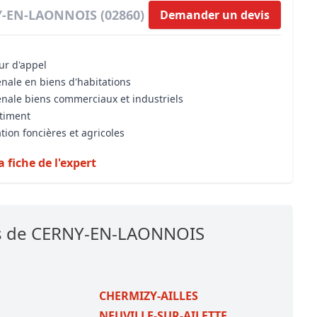
NY-EN-LAONNOIS (02860)
Demander un devis
our d'appel
énale en biens d'habitations
énale biens commerciaux et industriels
âtiment
tion foncières et agricoles
a fiche de l'expert
es de CERNY-EN-LAONNOIS
CHERMIZY-AILLES
NEUVILLE-SUR-AILETTE