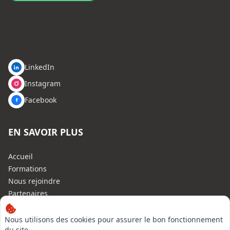
LinkedIn
Instagram
Facebook
EN SAVOIR PLUS
Accueil
Formations
Nous rejoindre
Partenaires
Autres missions
Le C.N.E.
Nous utilisons des cookies pour assurer le bon fonctionnement
du site,