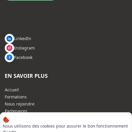
LinkedIn
Instagram
Facebook
EN SAVOIR PLUS
Accueil
Formations
Nous rejoindre
Partenaires
Autres missions
Le C.N.E.
Nous utilisons des cookies pour assurer le bon fonctionnement
du site,