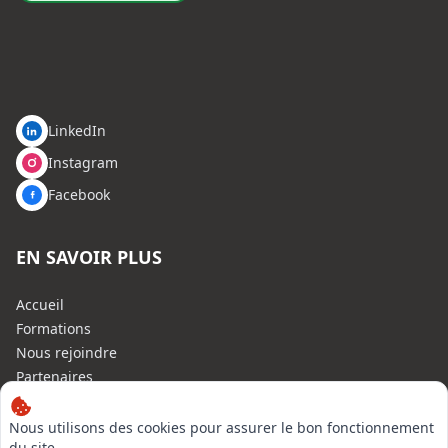
LinkedIn
Instagram
Facebook
EN SAVOIR PLUS
Accueil
Formations
Nous rejoindre
Partenaires
Autres missions
Le C.N.E.
Nous utilisons des cookies pour assurer le bon fonctionnement
du site,