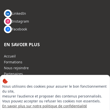
LinkedIn
Instagram
Facebook
EN SAVOIR PLUS
Accueil
Formations
Nous rejoindre
Partenaires
Autres missions
Le C.N.E.
Nous utilisons des cookies pour assurer le bon fonctionnement
du site,
Membre IVSC
mesurer l'audience et proposer des contenus personnalisés.
Logiciel
Vous pouvez accepter ou refuser les cookies non essentiels.
L’Expert
En savoir plus sur notre politique de confidentialité
Tarifs