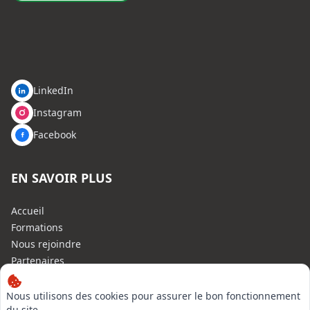
LinkedIn
Instagram
Facebook
EN SAVOIR PLUS
Accueil
Formations
Nous rejoindre
Partenaires
Autres missions
Le C.N.E.
Nous utilisons des cookies pour assurer le bon fonctionnement
du site,