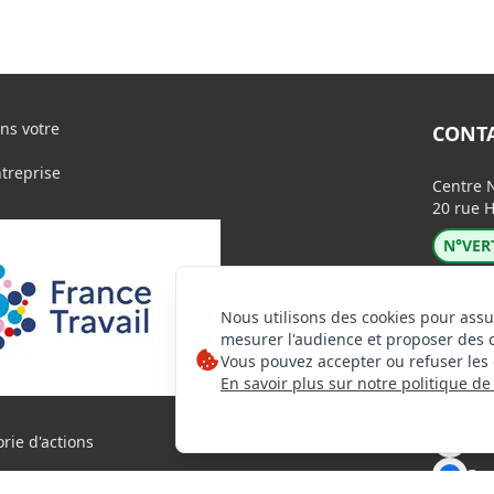
ns votre
CONT
ntreprise
Centre N
20 rue H
N°VERT
Nous utilisons des cookies pour assu
mesurer l'audience et proposer des 
Vous pouvez accepter ou refuser les 
En savoir plus sur notre politique de 
Lin
Ins
orie d'actions
Fac