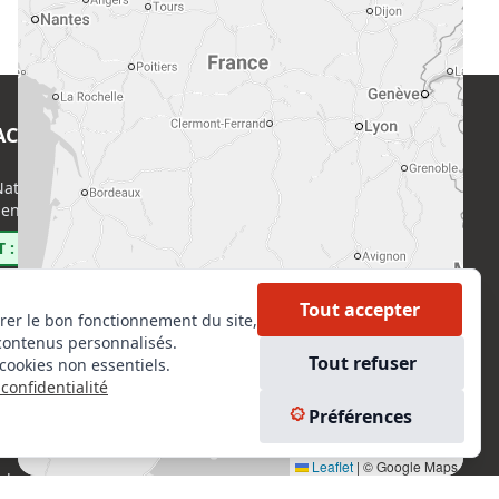
ACT
EN SAVOIR PLUS
ational de l’Expertise (CNE)
Accueil
enri Regnault, 75014 Paris
Formations
Nous rejoindre
 : 0800 00 80 89
Partenaires
Autres missions
Tout accepter
rer le bon fonctionnement du site,
Le C.N.E.
contenus personnalisés.
Membre IVSC
Tout refuser
cookies non essentiels.
Logiciel
confidentialité
L’Expert
kedIn
Préférences
Tarifs
tagram
Contact
Leaflet
|
© Google Maps
ebook
Experts Immobiliers par régions