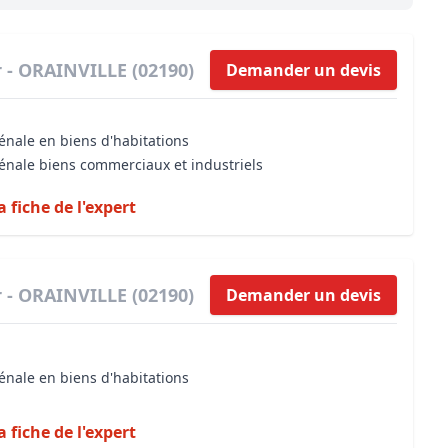
Maîtrise d’oeuvre
Développer la gestion locativ
Estimation co
Expertise pré-achat
Développer et organiser l'acti
 - ORAINVILLE (02190)
Demander un devis
Biens d’exception, belles dem
énale en biens d'habitations
n Local d’Urbanisme (PLU)
IA Essentials®
vénale biens commerciaux et industriels
mobilier
IA Pioneer®
a fiche de l'expert
 - ORAINVILLE (02190)
Demander un devis
énale en biens d'habitations
a fiche de l'expert