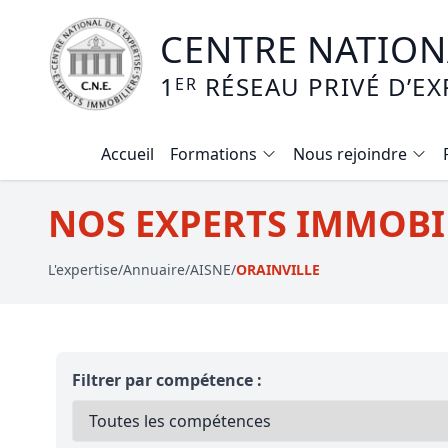
CENTRE NATIONA
1
RÉSEAU PRIVÉ D’EX
ER
Accueil
Formations
Nous rejoindre
Calendrier des formations
NOS EXPERTS IMMOBIL
Formation expertise immobilière / v
L'expertise
/
Annuaire
/
AISNE
/
ORAINVILLE
Expertise local commercial
Expertise viager
E-learning - Connaitre et maitriser
Filtrer par compétence :
Mise en copropriété
Expertise terrains agricoles, vignobl