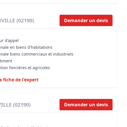
VILLE (02190)
Demander un devis
our d'appel
énale en biens d'habitations
énale biens commerciaux et industriels
âtiment
tion foncières et agricoles
a fiche de l'expert
ILLE (02190)
Demander un devis