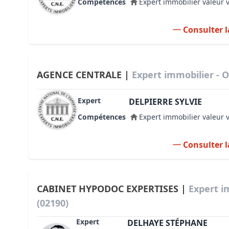
Compétences
Expert immobilier valeur 
Consulter l
AGENCE CENTRALE |
Expert immobilier - 
Expert
DELPIERRE SYLVIE
Compétences
Expert immobilier valeur 
Consulter l
CABINET HYPODOC EXPERTISES |
Expert i
(02190)
Expert
DELHAYE STÉPHANE