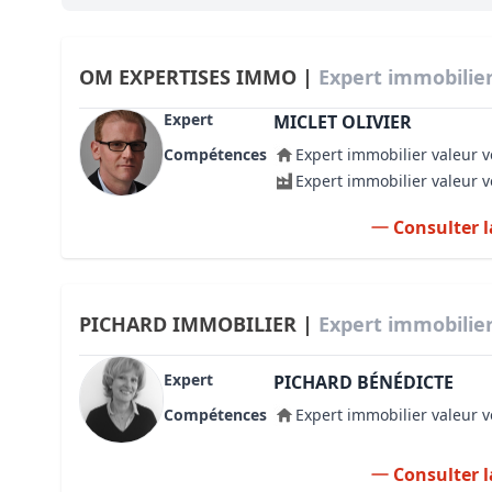
Bioclimatique BBC
Règles d’urbanisme
OM EXPERTISES IMMO |
Expert immobilier
Pathologies des bâtiments
Expert
MICLET OLIVIER
Compétences
Expert immobilier valeur v
Lecture et compréhension d’un Pla
Expert immobilier valeur 
Droit de l'environnement et de l'im
Consulter l
Estimer le droit au bail
PICHARD IMMOBILIER |
Expert immobilier
Expert
PICHARD BÉNÉDICTE
Compétences
Expert immobilier valeur v
Consulter l