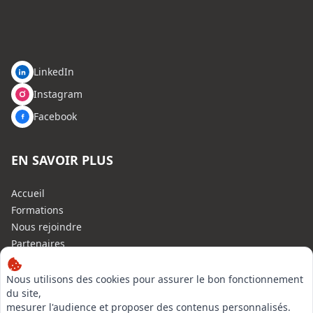
LinkedIn
Instagram
Facebook
EN SAVOIR PLUS
Accueil
Formations
Nous rejoindre
Partenaires
Autres missions
Le C.N.E.
Nous utilisons des cookies pour assurer le bon fonctionnement
du site,
Membre IVSC
mesurer l'audience et proposer des contenus personnalisés.
Logiciel