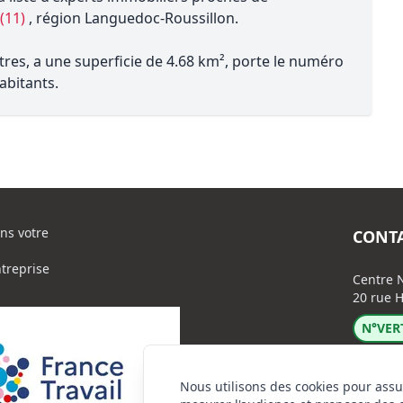
(11)
, région Languedoc-Roussillon.
res, a une superficie de 4.68 km², porte le numéro
abitants.
ns votre
CONT
ntreprise
Centre N
20 rue H
N°VERT
Nous utilisons des cookies pour assu