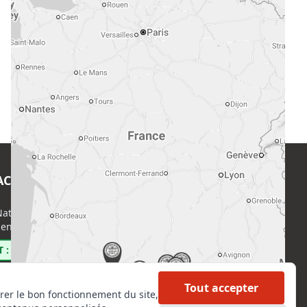
ACT
EN SAVOIR PLUS
ational de l’Expertise (CNE)
Accueil
enri Regnault, 75014 Paris
Formations
Nous rejoindre
 : 0800 00 80 89
Partenaires
Autres missions
Tout accepter
rer le bon fonctionnement du site,
Le C.N.E.