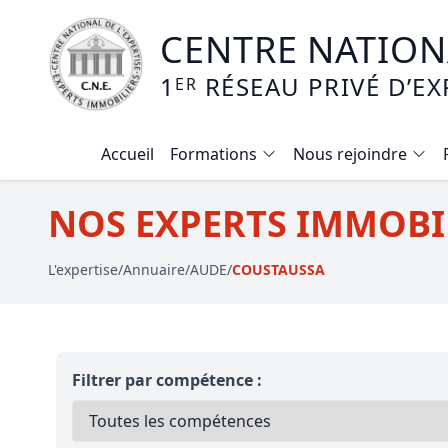
CENTRE NATIONA
1
RÉSEAU PRIVÉ D’EX
ER
Accueil
Formations
Nous rejoindre
Calendrier des formations
NOS EXPERTS IMMOBIL
Formation expertise immobilière / v
L'expertise
/
Annuaire
/
AUDE
/
COUSTAUSSA
Expertise local commercial
Expertise viager
E-learning - Connaitre et maitriser
Filtrer par compétence :
Mise en copropriété
Expertise terrains agricoles, vignobl