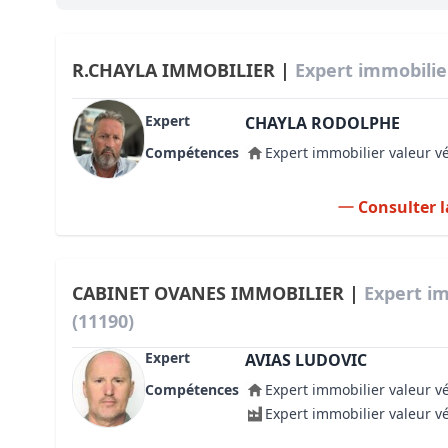
Bioclimatique BBC
Règles d’urbanisme
R.CHAYLA IMMOBILIER |
Expert immobilie
Pathologies des bâtiments
Expert
CHAYLA RODOLPHE
Lecture et compréhension d’un Pla
Compétences
Expert immobilier valeur v
Droit de l'environnement et de l'im
Consulter l
Estimer le droit au bail
CABINET OVANES IMMOBILIER |
Expert i
(11190)
Expert
AVIAS LUDOVIC
Compétences
Expert immobilier valeur v
Expert immobilier valeur v