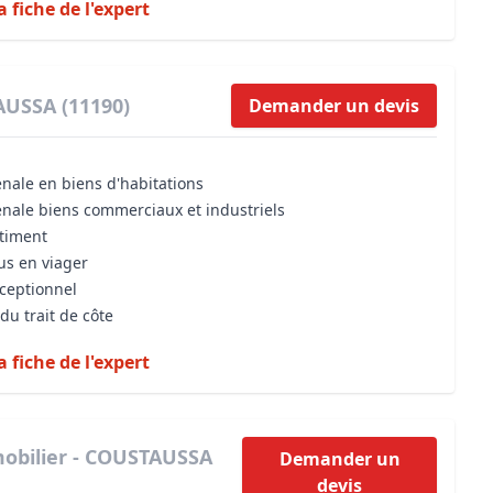
a fiche de l'expert
AUSSA (11190)
Demander un devis
énale en biens d'habitations
énale biens commerciaux et industriels
âtiment
us en viager
xceptionnel
du trait de côte
a fiche de l'expert
obilier - COUSTAUSSA
Demander un
devis