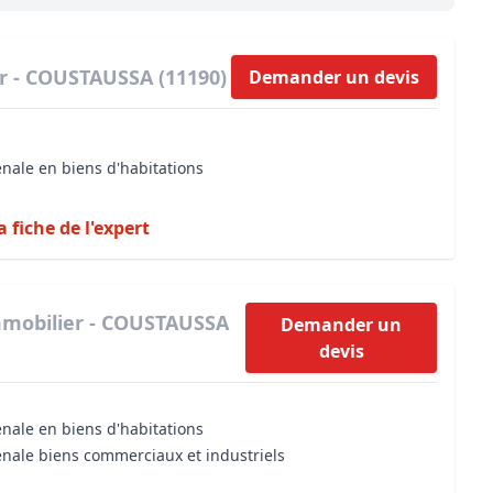
Maîtrise d’oeuvre
Développer la gestion locativ
Estimation co
Expertise pré-achat
Développer et organiser l'acti
r - COUSTAUSSA (11190)
Demander un devis
Biens d’exception, belles dem
n Local d’Urbanisme (PLU)
IA Essentials®
énale en biens d'habitations
mobilier
IA Pioneer®
a fiche de l'expert
mmobilier - COUSTAUSSA
Demander un
devis
énale en biens d'habitations
énale biens commerciaux et industriels