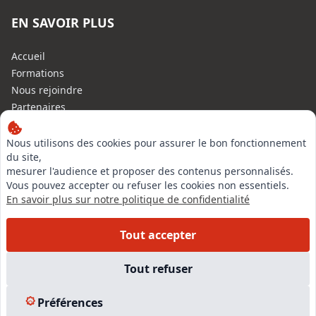
EN SAVOIR PLUS
Accueil
Formations
Nous rejoindre
Partenaires
Autres missions
Le C.N.E.
Nous utilisons des cookies pour assurer le bon fonctionnement
du site,
Membre IVSC
mesurer l'audience et proposer des contenus personnalisés.
Logiciel
Vous pouvez accepter ou refuser les cookies non essentiels.
L’Expert
En savoir plus sur notre politique de confidentialité
Tarifs
Contact
Tout accepter
Experts Immobiliers par régions
Accès Pro
Tout refuser
Mentions légales
Plan du site
Préférences