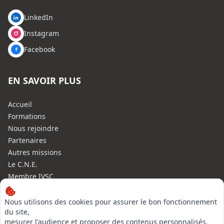
LinkedIn
Instagram
Facebook
EN SAVOIR PLUS
Accueil
Formations
Nous rejoindre
Partenaires
Autres missions
Le C.N.E.
Membre IVSC
Logiciel
L’Expert
Nous utilisons des cookies pour assurer le bon fonctionnement
du site,
Tarifs
mesurer l'audience et proposer des contenus personnalisés.