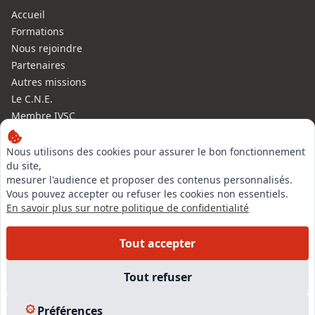
Accueil
Formations
Nous rejoindre
Partenaires
Autres missions
Le C.N.E.
Membre IVSC
Logiciel
L’Expert
Nous utilisons des cookies pour assurer le bon fonctionnement
du site,
Tarifs
mesurer l'audience et proposer des contenus personnalisés.
Contact
Vous pouvez accepter ou refuser les cookies non essentiels.
Experts Immobiliers par régions
En savoir plus sur notre politique de confidentialité
Accès Pro
Mentions légales
Tout accepter
Plan du site
Tout refuser
© 2026 l-expertise CNE - Centre National de l’Expertise. Tous
droits réservés.
Préférences