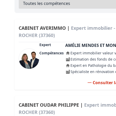
Bioclimatique BBC
Règles d’urbanisme
Pathologies des bâtiments
CABINET AVERIMMO |
Expert immobilier 
ROCHER (37360)
Lecture et compréhension d’un Pla
Expert
AMÉLIE MENDES ET MO
Droit de l'environnement et de l'im
Compétences
Expert immobilier valeur 
Estimer le droit au bail
Estimation des fonds de
Expert en Pathologie du 
Spécialiste en rénovation
Consulter l
CABINET OUDAR PHILIPPE |
Expert immob
ROCHER (37360)