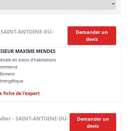
Maîtrise d’oeuvre
Développer la gestion locativ
Estimation co
Expertise pré-achat
Développer et organiser l'acti
Biens d’exception, belles dem
- SAINT-ANTOINE-DU-
Demander un
devis
n Local d’Urbanisme (PLU)
IA Essentials®
NSIEUR MAXIME MENDES
mobilier
IA Pioneer®
vénale en biens d'habitations
 commerce
bâtiment
 énergétique
a fiche de l'expert
ilier - SAINT-ANTOINE-DU-
Demander un
devis