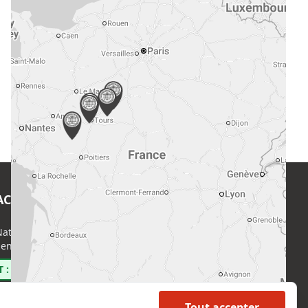
ACT
EN SAVOIR PLUS
ational de l’Expertise (CNE)
Accueil
enri Regnault, 75014 Paris
Formations
Nous rejoindre
 : 0800 00 80 89
Partenaires
Autres missions
Tout accepter