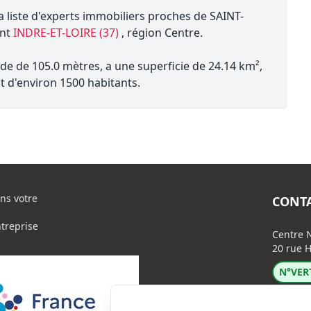
a liste d'experts immobiliers proches de SAINT-
ent
INDRE-ET-LOIRE (37)
, région Centre.
e de 105.0 mètres, a une superficie de 24.14 km²,
t d'environ 1500 habitants.
ns votre
CONT
ntreprise
Centre N
20 rue H
N°VERT