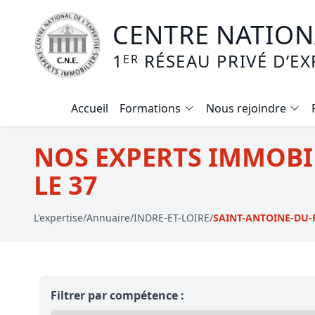
CENTRE NATIONA
1
RÉSEAU PRIVÉ D’EX
ER
Accueil
Formations
Nous rejoindre
Calendrier des formations
NOS EXPERTS IMMOBI
Formation expertise immobilière / v
LE 37
Expertise local commercial
L'expertise
/
Annuaire
/
INDRE-ET-LOIRE
/
SAINT-ANTOINE-DU
Expertise viager
E-learning - Connaitre et maitriser
Mise en copropriété
Filtrer par compétence :
Expertise terrains agricoles, vignobl