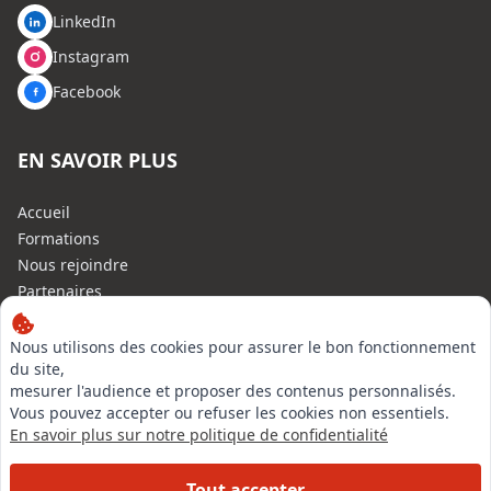
LinkedIn
Instagram
Facebook
EN SAVOIR PLUS
Accueil
Formations
Nous rejoindre
Partenaires
Autres missions
Le C.N.E.
Nous utilisons des cookies pour assurer le bon fonctionnement
du site,
Membre IVSC
mesurer l'audience et proposer des contenus personnalisés.
Logiciel
Vous pouvez accepter ou refuser les cookies non essentiels.
L’Expert
En savoir plus sur notre politique de confidentialité
Tarifs
Contact
Tout accepter