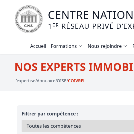
CENTRE NATIONA
1
RÉSEAU PRIVÉ D’EX
ER
Accueil
Formations
Nous rejoindre
Calendrier des formations
NOS EXPERTS IMMOBIL
Formation expertise immobilière / v
L'expertise
/
Annuaire
/
OISE
/
COIVREL
Expertise local commercial
Expertise viager
E-learning - Connaitre et maitriser
Filtrer par compétence :
Mise en copropriété
Expertise terrains agricoles, vignobl