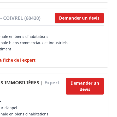
 - COIVREL (60420)
Demander un devis
énale en biens d'habitations
énale biens commerciaux et industriels
âtiment
a fiche de l'expert
NS IMMOBILIÈRES |
Expert
Demander un
devis
L
our d'appel
énale en biens d'habitations