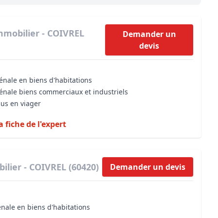
Maîtrise d’oeuvre
Développer la gestion locativ
Estimation co
Expertise pré-achat
Développer et organiser l'acti
mmobilier - COIVREL
Demander un
devis
Biens d’exception, belles dem
n Local d’Urbanisme (PLU)
IA Essentials®
énale en biens d'habitations
mobilier
IA Pioneer®
vénale biens commerciaux et industriels
dus en viager
a fiche de l'expert
ilier - COIVREL (60420)
Demander un devis
énale en biens d'habitations