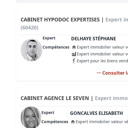
Bioclimatique BBC
Règles d’urbanisme
CABINET HYPODOC EXPERTISES |
Expert i
(60420)
Pathologies des bâtiments
Expert
DELHAYE STÉPHANE
Lecture et compréhension d’un Pla
Compétences
Expert immobilier valeur v
Droit de l'environnement et de l'im
Expert immobilier valeur 
Expert pour les biens ven
Estimer le droit au bail
Consulter l
CABINET AGENCE LE SEVEN |
Expert immob
Expert
GONCALVES ELISABETH
Compétences
Expert immobilier valeur v