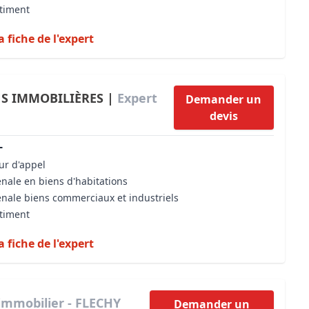
âtiment
a fiche de l'expert
NS IMMOBILIÈRES |
Expert
Demander un
devis
L
our d'appel
énale en biens d'habitations
énale biens commerciaux et industriels
âtiment
a fiche de l'expert
immobilier - FLECHY
Demander un