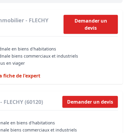
Maîtrise d’oeuvre
Développer la gestion locativ
Estimation co
Expertise pré-achat
Développer et organiser l'acti
mmobilier - FLECHY
Demander un
devis
Biens d’exception, belles dem
n Local d’Urbanisme (PLU)
IA Essentials®
énale en biens d'habitations
mobilier
IA Pioneer®
vénale biens commerciaux et industriels
dus en viager
a fiche de l'expert
- FLECHY (60120)
Demander un devis
énale en biens d'habitations
énale biens commerciaux et industriels