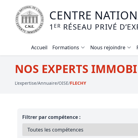
CENTRE NATIONA
1
RÉSEAU PRIVÉ D’EX
ER
Accueil
Formations
Nous rejoindre
Calendrier des formations
NOS EXPERTS IMMOBIL
Formation expertise immobilière / v
L'expertise
/
Annuaire
/
OISE
/
FLECHY
Expertise local commercial
Expertise viager
E-learning - Connaitre et maitriser
Filtrer par compétence :
Mise en copropriété
Expertise terrains agricoles, vignobl