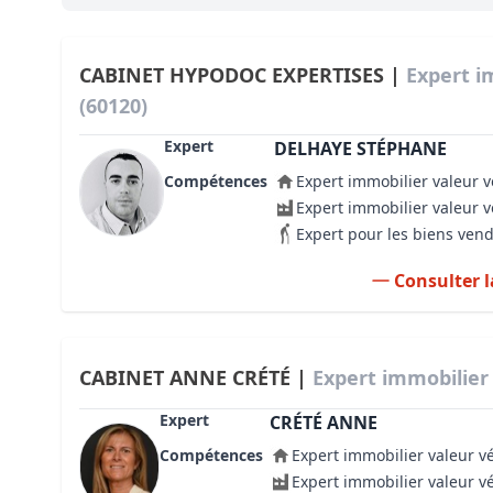
Bioclimatique BBC
Règles d’urbanisme
CABINET HYPODOC EXPERTISES |
Expert i
(60120)
Pathologies des bâtiments
Expert
DELHAYE STÉPHANE
Lecture et compréhension d’un Pla
Compétences
Expert immobilier valeur v
Droit de l'environnement et de l'im
Expert immobilier valeur 
Expert pour les biens ven
Estimer le droit au bail
Consulter l
CABINET ANNE CRÉTÉ |
Expert immobilier 
Expert
CRÉTÉ ANNE
Compétences
Expert immobilier valeur v
Expert immobilier valeur v