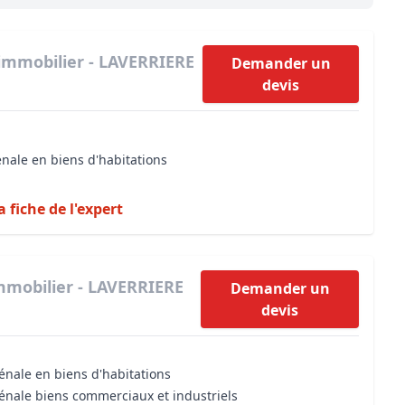
Maîtrise d’oeuvre
Développer la gestion locativ
Estimation co
Expertise pré-achat
Développer et organiser l'acti
immobilier - LAVERRIERE
Demander un
devis
Biens d’exception, belles dem
n Local d’Urbanisme (PLU)
IA Essentials®
énale en biens d'habitations
mobilier
IA Pioneer®
a fiche de l'expert
mmobilier - LAVERRIERE
Demander un
devis
énale en biens d'habitations
vénale biens commerciaux et industriels