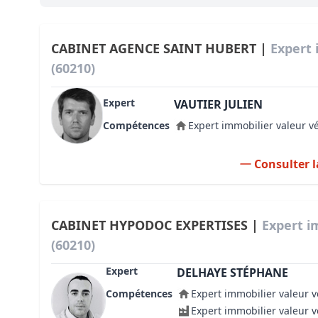
Bioclimatique BBC
Règles d’urbanisme
CABINET AGENCE SAINT HUBERT |
Expert 
(60210)
Pathologies des bâtiments
Expert
Lecture et compréhension d’un Pla
VAUTIER JULIEN
Compétences
Expert immobilier valeur v
Droit de l'environnement et de l'im
Estimer le droit au bail
Consulter l
CABINET HYPODOC EXPERTISES |
Expert i
(60210)
Expert
DELHAYE STÉPHANE
Compétences
Expert immobilier valeur v
Expert immobilier valeur 