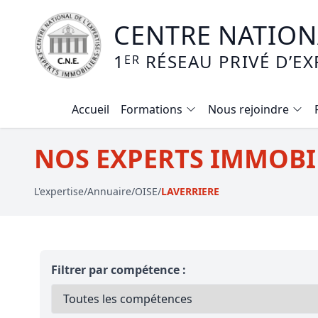
CENTRE NATIONA
1
RÉSEAU PRIVÉ D’EX
ER
Accueil
Formations
Nous rejoindre
Calendrier des formations
NOS EXPERTS IMMOBIL
Formation expertise immobilière / v
L'expertise
/
Annuaire
/
OISE
/
LAVERRIERE
Expertise local commercial
Expertise viager
E-learning - Connaitre et maitriser
Filtrer par compétence :
Mise en copropriété
Expertise terrains agricoles, vignobl