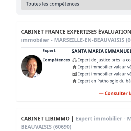
Bioclimatique BBC
Règles d’urbanisme
Pathologies des bâtiments
CABINET FRANCE EXPERTISES ÉVALUATIO
immobilier - MARSEILLE-EN-BEAUVAISIS (6
Lecture et compréhension d’un Pla
Expert
SANTA MARIA EMMANUE
Droit de l'environnement et de l'im
Compétences
Expert de justice près la c
Estimer le droit au bail
Expert immobilier valeur v
Expert immobilier valeur v
Expert en Pathologie du b
Consulter l
CABINET LIBIMMO |
Expert immobilier - 
BEAUVAISIS (60690)