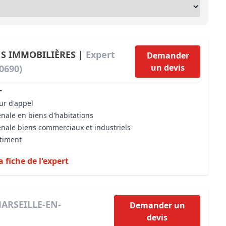
Maîtrise d’oeuvre
Développer la gestion locativ
Estimation co
Expertise pré-achat
Développer et organiser l'acti
Biens d’exception, belles dem
NS IMMOBILIÈRES |
Expert
Demander
un devis
0690)
n Local d’Urbanisme (PLU)
IA Essentials®
L
mobilier
IA Pioneer®
our d'appel
énale en biens d'habitations
énale biens commerciaux et industriels
âtiment
a fiche de l'expert
MARSEILLE-EN-
Demander un
devis