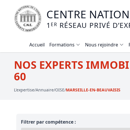
CENTRE NATIONA
1
RÉSEAU PRIVÉ D’EX
ER
Accueil
Formations
Nous rejoindre
Calendrier des formations
NOS EXPERTS IMMOBIL
Formation expertise immobilière / v
60
Expertise local commercial
L'expertise
/
Annuaire
/
OISE
/
MARSEILLE-EN-BEAUVAISIS
Expertise viager
E-learning - Connaitre et maitriser
Mise en copropriété
Filtrer par compétence :
Expertise terrains agricoles, vignobl