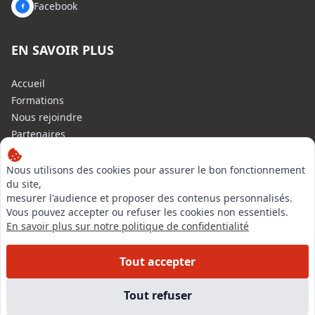
Facebook
EN SAVOIR PLUS
Accueil
Formations
Nous rejoindre
Partenaires
Autres missions
Le C.N.E.
Nous utilisons des cookies pour assurer le bon fonctionnement
du site,
Membre IVSC
mesurer l'audience et proposer des contenus personnalisés.
Logiciel
Vous pouvez accepter ou refuser les cookies non essentiels.
L’Expert
En savoir plus sur notre politique de confidentialité
Tarifs
Contact
Tout accepter
Experts Immobiliers par régions
Accès Pro
Tout refuser
Mentions légales