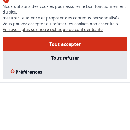
Nous utilisons des cookies pour assurer le bon fonctionnement
du site,
LinkedIn
mesurer l'audience et proposer des contenus personnalisés.
Instagram
Vous pouvez accepter ou refuser les cookies non essentiels.
En savoir plus sur notre politique de confidentialité
Facebook
Tout accepter
EN SAVOIR PLUS
Tout refuser
Accueil
Formations
Préférences
Nous rejoindre
Partenaires
Autres missions
Le C.N.E.
Membre IVSC
Logiciel
L’Expert
Tarifs