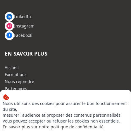
LinkedIn
Instagram
Facebook
EN SAVOIR PLUS
Accueil
Formations
Nous rejoindre
Partenaires
Autres missions
Le C.N.E.
Nous utilisons des cookies pour assurer le bon fonctionnement
du site,
Membre IVSC
mesurer l'audience et proposer des contenus personnalisés.
Logiciel
Vous pouvez accepter ou refuser les cookies non essentiels.
L’Expert
En savoir plus sur notre politique de confidentialité
Tarifs