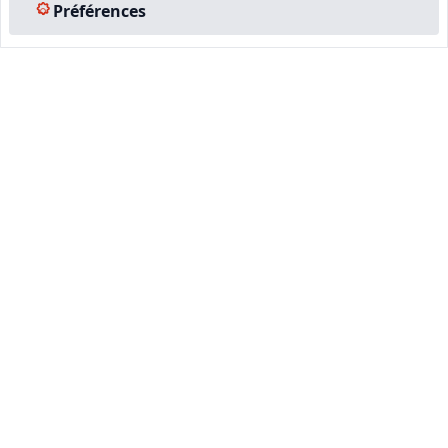
Préférences
Notre équipe est à votre écoute pour vous accompagner dans
votre projet,
du financement de votre formation à la création de votre
entreprise