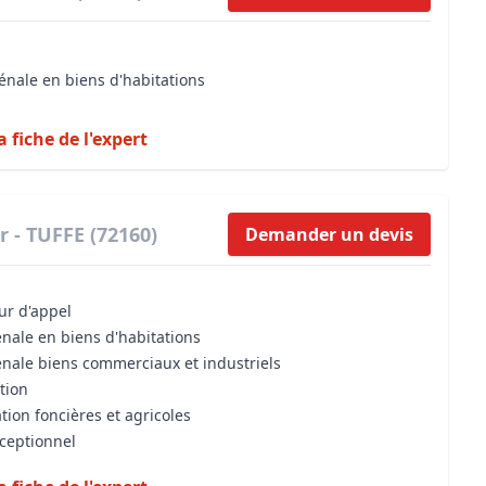
énale en biens d'habitations
a fiche de l'expert
r - TUFFE (72160)
Demander un devis
our d'appel
énale en biens d'habitations
énale biens commerciaux et industriels
tion
tion foncières et agricoles
xceptionnel