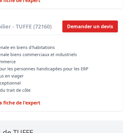
a fiche de l'expert
lier - TUFFE (72160)
Demander un devis
énale en biens d'habitations
énale biens commerciaux et industriels
commerce
 pour les personnes handicapées pour les ERP
us en viager
xceptionnel
du trait de côte
a fiche de l'expert
s de TUFFE