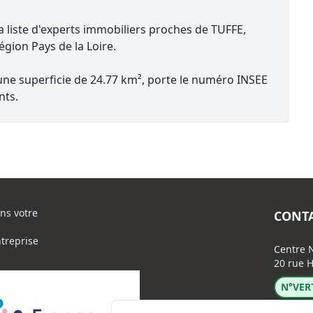
a liste d'experts immobiliers proches de TUFFE,
région Pays de la Loire.
 une superficie de 24.77 km², porte le numéro INSEE
nts.
ns votre
CONT
ntreprise
Centre N
20 rue H
N°VERT