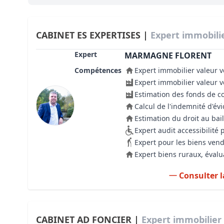
Bioclimatique BBC
Règles d’urbanisme
CABINET ES EXPERTISES |
Expert immobilie
Pathologies des bâtiments
Expert
MARMAGNE FLORENT
Compétences
Expert immobilier valeur v
Lecture et compréhension d’un Pla
Expert immobilier valeur 
Droit de l'environnement et de l'im
Estimation des fonds de 
Calcul de l'indemnité d'évi
Estimer le droit au bail
Estimation du droit au bail
Expert audit accessibilité
Expert pour les biens ven
Expert biens ruraux, évalu
Consulter l
CABINET AD FONCIER |
Expert immobilier 