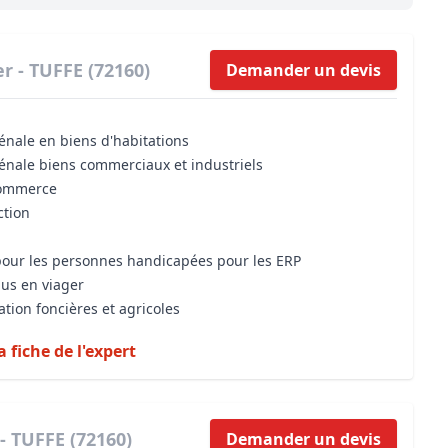
Maîtrise d’oeuvre
Développer la gestion locativ
Estimation co
Expertise pré-achat
Développer et organiser l'acti
r - TUFFE (72160)
Demander un devis
Biens d’exception, belles dem
énale en biens d'habitations
n Local d’Urbanisme (PLU)
IA Essentials®
vénale biens commerciaux et industriels
mobilier
IA Pioneer®
commerce
ction
 pour les personnes handicapées pour les ERP
dus en viager
ation foncières et agricoles
a fiche de l'expert
- TUFFE (72160)
Demander un devis