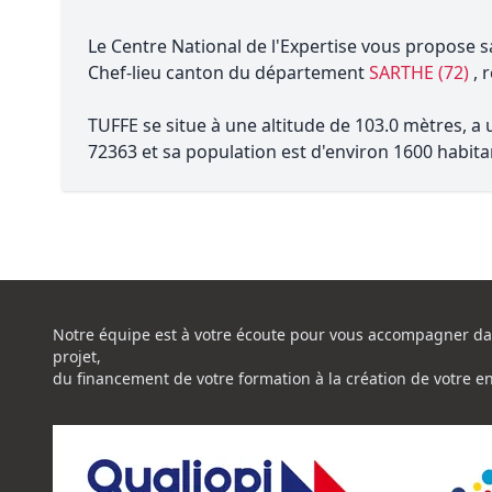
Le Centre National de l'Expertise vous propose s
Chef-lieu canton du département
SARTHE (72)
, 
TUFFE se situe à une altitude de 103.0 mètres, a
72363 et sa population est d'environ 1600 habita
Notre équipe est à votre écoute pour vous accompagner da
projet,
du financement de votre formation à la création de votre e