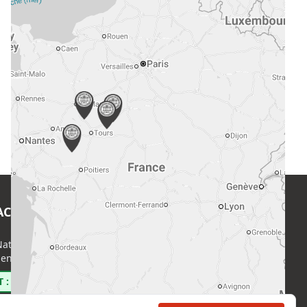
ACT
EN SAVOIR PLUS
ational de l’Expertise (CNE)
Accueil
enri Regnault, 75014 Paris
Formations
Nous rejoindre
 : 0800 00 80 89
Partenaires