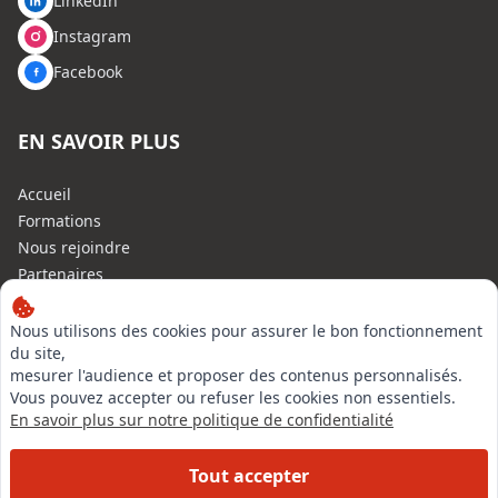
LinkedIn
Instagram
Facebook
EN SAVOIR PLUS
Accueil
Formations
Nous rejoindre
Partenaires
Autres missions
Le C.N.E.
Nous utilisons des cookies pour assurer le bon fonctionnement
du site,
Membre IVSC
mesurer l'audience et proposer des contenus personnalisés.
Logiciel
Vous pouvez accepter ou refuser les cookies non essentiels.
L’Expert
En savoir plus sur notre politique de confidentialité
Tarifs
Contact
Tout accepter
Experts Immobiliers par régions