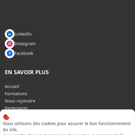
LinkedIn
Instagram
Facebook
EN SAVOIR PLUS
Accueil
Formations
Nous rejoindre
Partenaires
Autres missions
Le C.N.E.
Nous utilisons des cookies pour assurer le bon fonctionnement
du site,
Membre IVSC