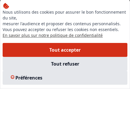
Nous utilisons des cookies pour assurer le bon fonctionnement
LinkedIn
du site,
mesurer l'audience et proposer des contenus personnalisés.
Instagram
Vous pouvez accepter ou refuser les cookies non essentiels.
En savoir plus sur notre politique de confidentialité
Facebook
Tout accepter
EN SAVOIR PLUS
Tout refuser
Accueil
Formations
Préférences
Nous rejoindre
Partenaires
Autres missions
Le C.N.E.
Membre IVSC
Logiciel
L’Expert