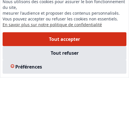
Nous utilisons des cookies pour assurer le bon fonctionnement
N°VERT : 0800 00 80 89
du site,
mesurer l'audience et proposer des contenus personnalisés.
Vous pouvez accepter ou refuser les cookies non essentiels.
En savoir plus sur notre politique de confidentialité
Tout accepter
LinkedIn
Tout refuser
Instagram
Préférences
Facebook
EN SAVOIR PLUS
Accueil
Formations
Nous rejoindre
Partenaires
Autres missions