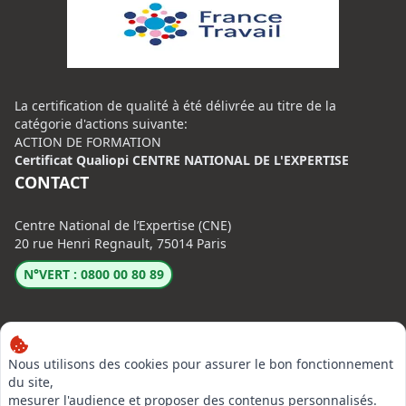
La certification de qualité à été délivrée au titre de la
catégorie d'actions suivante:
ACTION DE FORMATION
Certificat Qualiopi CENTRE NATIONAL DE L'EXPERTISE
CONTACT
Centre National de l’Expertise (CNE)
20 rue Henri Regnault, 75014 Paris
N°VERT : 0800 00 80 89
Nous utilisons des cookies pour assurer le bon fonctionnement
du site,
mesurer l'audience et proposer des contenus personnalisés.
LinkedIn