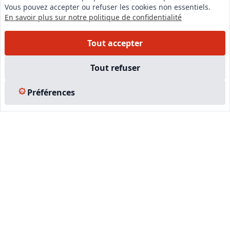
Vous pouvez accepter ou refuser les cookies non essentiels.
Instagram
En savoir plus sur notre politique de confidentialité
Facebook
Tout accepter
EN SAVOIR PLUS
Tout refuser
Accueil
Préférences
Formations
Nous rejoindre
Partenaires
Autres missions
Le C.N.E.
Membre IVSC
Logiciel
L’Expert
Tarifs
Contact
Experts Immobiliers par régions