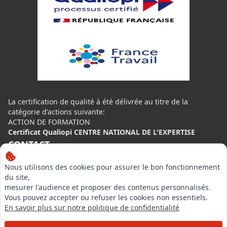
La certification de qualité à été délivrée au titre de la
catégorie d'actions suivante:
ACTION DE FORMATION
Certificat Qualiopi CENTRE NATIONAL DE L'EXPERTISE
CONTACT
Nous utilisons des cookies pour assurer le bon fonctionnement
Centre National de l’Expertise (CNE)
du site,
20 rue Henri Regnault, 75014 Paris
mesurer l'audience et proposer des contenus personnalisés.
N°VERT : 0800 00 80 89
Vous pouvez accepter ou refuser les cookies non essentiels.
En savoir plus sur notre politique de confidentialité