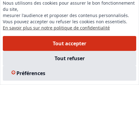
Nous utilisons des cookies pour assurer le bon fonctionnement
du site,
LinkedIn
mesurer l'audience et proposer des contenus personnalisés.
Vous pouvez accepter ou refuser les cookies non essentiels.
Instagram
En savoir plus sur notre politique de confidentialité
Facebook
Tout accepter
EN SAVOIR PLUS
Tout refuser
Accueil
Préférences
Formations
Nous rejoindre
Partenaires
Autres missions
Le C.N.E.
Membre IVSC
Logiciel
L’Expert
Tarifs