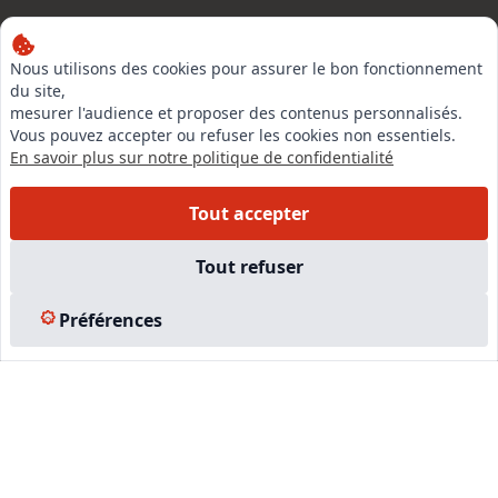
Nous utilisons des cookies pour assurer le bon fonctionnement
LinkedIn
du site,
mesurer l'audience et proposer des contenus personnalisés.
Instagram
Vous pouvez accepter ou refuser les cookies non essentiels.
Facebook
En savoir plus sur notre politique de confidentialité
Tout accepter
EN SAVOIR PLUS
Tout refuser
Accueil
Formations
Préférences
Nous rejoindre
Partenaires
Autres missions
Le C.N.E.
Membre IVSC
Logiciel
L’Expert