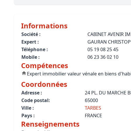
Bioclimatique BBC
Règles d’urbanisme
Informations
Pathologies des bâtiments
Société :
CABINET AVENIR I
Expert :
GAURAN CHRISTO
Lecture et compréhension d’un Pla
Téléphone :
05 19 08 25 45
Droit de l'environnement et de l'im
Mobile :
06 23 36 02 10
Compétences
Estimer le droit au bail
Expert immobilier valeur vénale en biens d'hab
Coordonnées
Adresse :
24 PL. DU MARCHE
Code postal:
65000
Ville :
TARBES
Pays :
FRANCE
Renseignements