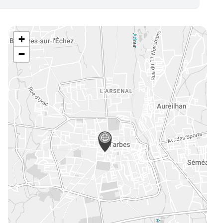
e
mmerce
vité de Syndic
+
eures, châteaux et traits de côte
−