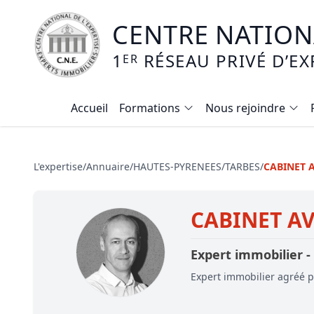
CENTRE NATIONA
1
RÉSEAU PRIVÉ D’EX
ER
Accueil
Formations
Nous rejoindre
Calendrier des formations
Formation expertise immobilière / v
L'expertise
/
Annuaire
/
HAUTES-PYRENEES
/
TARBES
/
CABINET 
Expertise local commercial
CABINET A
Expertise viager
E-learning - Connaitre et maitriser
Expert immobilier -
Mise en copropriété
Expert immobilier agréé pa
Expertise terrains agricoles, vignobl