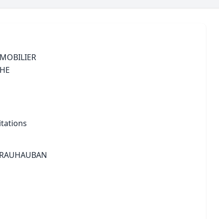
Maîtrise d’oeuvre
Développer la gestion locativ
Estimation co
Expertise pré-achat
Développer et organiser l'acti
Biens d’exception, belles dem
MMOBILIER
PHE
n Local d’Urbanisme (PLU)
IA Essentials®
mobilier
IA Pioneer®
itations
 BRAUHAUBAN