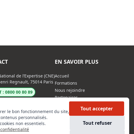
ACT
EN SAVOIR PLUS
ational de l’Expertise (CNE)
Accueil
enri Regnault, 75014 Paris
Formations
Nous rejoindre
 : 0800 00 80 89
Partenaires
Autres missions
Tout accepter
rer le bon fonctionnement du site,
Le C.N.E.
contenus personnalisés.
Membre IVSC
Tout refuser
cookies non essentiels.
Logiciel
confidentialité
L’Expert